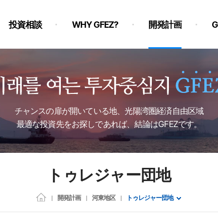
投資相談
WHY GFEZ?
開発計画
チャンスの扉が開いている地、光陽湾圏経済自由区域
最適な投資先をお探しであれば、結論はGFEZです。
トゥレジャー団地
開発計画
河東地区
トゥレジャー団地