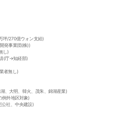
65万坪/270億ウォン支給)
区開発事業団(株))
無し)
申請(庁→知経部)
定業者無し)
社 : 錦湖、大明、韓火、茂朱、錦湖産業)
解除の例外地区対象)
地住宅公社、中央建設)