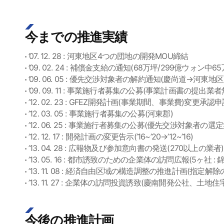
今までの推進実績
’07. 12. 28 : 河東地区4つの団地の開発MOU締結
’09. 02. 24 : 補償金支給の通知(68万坪/299億ウォン中
’09. 06. 05 : 優先交渉対象者の解約通知(慶尚道→河東地
’09. 09. 11 : 事業施行者募集の公募(事業計画書の提出業者
’12. 02. 23 : GFEZ開発計画(事業期間、事業費)変更承認
’12. 03. 05 : 事業施行者募集の公募(河東郡)
’12. 06. 25 : 事業施行者募集の公募(優先交渉対象者の選
’12. 12. 17 : 開発計画の変更告示(’16~’20→’12~’16)
’13. 04. 28 : 広報物及び参加意向書の発送(270以上の業者)
’13. 05. 16 : 都市誘致のための企業体の訪問広報(5ヶ
’13. 11. 08 : 経済自由区域の構造調整の推進計画(指定
’13. 11. 27 : 企業体の訪問投資誘致(慶南開発公社、土
今後の推進計画