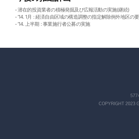
潜在的投資業者の積極発掘及び広報活動の実施(継続)
’14. 1月 : 経済自由区域の構造調整の指定解除例外地区の要
’14. 上半期 : 事業施行者公募の実施
57
COPYRIGHT 2023 