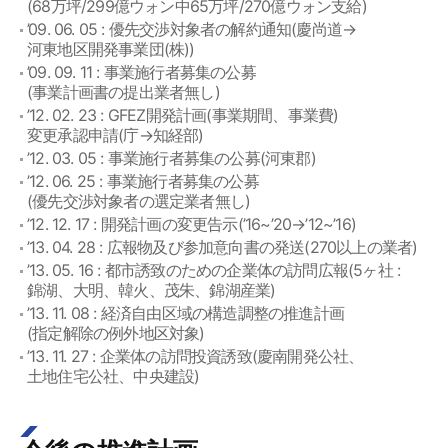
(68万坪/299億ウォン中65万坪/270億ウォン支給)
’09. 06. 05 : 優先交渉対象者の解約通知(慶尚道→
河東地区開発事業団(株))
’09. 09. 11 : 事業施行者募集の公募
(事業計画書の提出業者無し)
’12. 02. 23 : GFEZ開発計画(事業期間、事業費)
変更承認申請(庁→知経部)
’12. 03. 05 : 事業施行者募集の公募(河東郡)
’12. 06. 25 : 事業施行者募集の公募
(優先交渉対象者の選定業者無し)
’12. 12. 17 : 開発計画の変更告示(’16~’20→’12~’16)
’13. 04. 28 : 広報物及び参加意向書の発送(270以上の業者)
’13. 05. 16 : 都市誘致のための企業体の訪問広報(5ヶ社 :
錦湖、大明、韓火、茂朱、錦湖産業)
’13. 11. 08 : 経済自由区域の構造調整の推進計画
(指定解除の例外地区対象)
’13. 11. 27 : 企業体の訪問投資誘致(慶南開発公社、
土地住宅公社、中央建設)