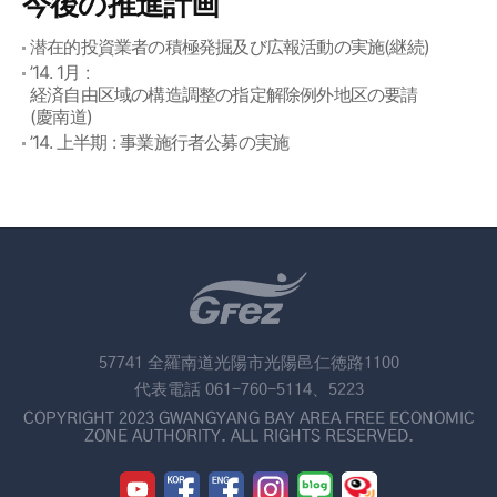
今後の推進計画
潜在的投資業者の積極発掘及び広報活動の実施(継続)
’14. 1月 :
経済自由区域の構造調整の指定解除例外地区の要請
(慶南道)
’14. 上半期 : 事業施行者公募の実施
57741 全羅南道光陽市光陽邑仁徳路1100
代表電話 061-760-5114、5223
COPYRIGHT 2023 GWANGYANG BAY AREA FREE ECONOMIC
ZONE AUTHORITY. ALL RIGHTS RESERVED.