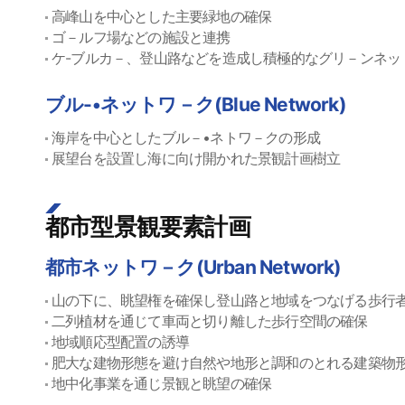
高峰山を中心とした主要緑地の確保
ゴ－ルフ場などの施設と連携
ケ-ブルカ－、登山路などを造成し積極的なグリ－ンネッ
ブル-•ネットワ－ク(Blue Network)
海岸を中心としたブル－•ネトワ－クの形成
展望台を設置し海に向け開かれた景観計画樹立
都市型景観要素計画
都市ネットワ－ク(Urban Network)
山の下に、眺望権を確保し登山路と地域をつなげる歩行
二列植材を通じて車両と切り離した歩行空間の確保
地域順応型配置の誘導
肥大な建物形態を避け自然や地形と調和のとれる建築物
地中化事業を通じ景観と眺望の確保