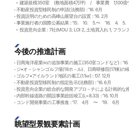
建築規模350室 (敷地面積4万坪) / 事業費 1,100
不動産投資型移民制の申請(法務部) : ’16. 6月
投資説明のための高峰山展望台の設置 : ’16. 2月
事業施行者の国際公募結果 : ’15. 10. 5.〜 ’16. 4. 5.
投資意向企業 : 7社(MOU 3, LOI 2, 土地買入れ 1, フランス
今後の推進計画
日商海洋産業㈱の追加事業の施工(350室コンドなど) : ’16.
ジ•オ－シャンゴルフ場(18ホ－ル)、日商研修院(17棟)の竣工 :
ゴルフ•アイルランド地区の着工(1.1㎢) : ’07. 12月
不動産投資型移民制の指定告示(法務部) : ’16. 6月
投資意向企業の総合的な開発アプロ－チによる計画的な推進 :
内部幹線道路の開設事業総括竣工(L=8.33) : ’16. 10月
コンド開発事業の工事推進 : ’17. 4月 〜 ’19. 6月
眺望型景観要素計画