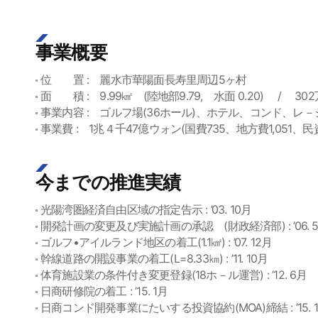
事業概要
位 置 : 麗水市華陽面長寿里周辺5ヶ村
面 積 : 9.99㎢ (陸地部9.79, 水面 0.20) / 30
事業内容 : ゴルフ場(36ホール)、ホテル、コンド、レ－
事業費 : 1兆４千47億ウォン(国費735、地方費1,051、民資1
今までの推進実績
光陽湾圏経済自由区域の指定告示 : ’03. 10月
開発計画の変更及び実施計画の承認 (財政経済部) : ’06. 
ゴルフ•アイルランド地区の着工(1.1㎢) : ’07. 12月
幹線道路の開設事業の着工(L=8.33㎞) : ’11. 10月
体育施設業の条件付き変更登録(18ホ－ル運営) : ’12. 6月
日商研修院の着工 : ’15. 1月
日商コンド開発事業にたいする投資協約(MOA)締結 : ’15. 