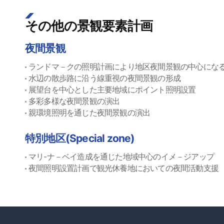
その他の景観要素計画
夜間景観
ランドマ－クの照明計画により地区夜間景観の中心にな
水辺の散歩路に沿う線重視の夜間景観の形成
展望台を中心とした主要地域にポイント照明設置
多彩多様な夜間景観の演出
親環境照明を通じた夜間景観の演出
特別地区(Special zone)
マリ-ナ－ベイ造成を通じた地域中心のイメ－ジアップ
夜間照明設置計画で観光休養地においての夜間活動支援