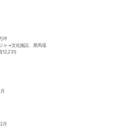
2万坪
ジャ-•文化施設、乗馬場
2,231)
5月
12月