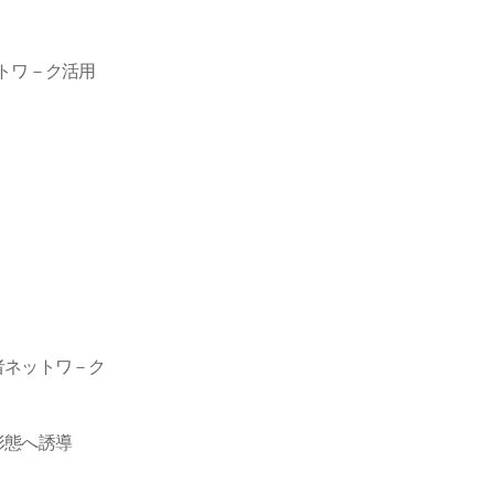
トワ－ク活用
者ネットワ－ク
形態へ誘導