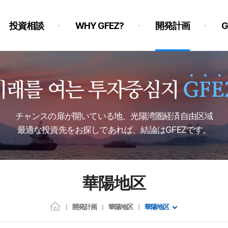
投資相談
WHY GFEZ?
開発計画
チャンスの扉が開いている地、光陽湾圏経済自由区域
最適な投資先をお探しであれば、結論はGFEZです。
華陽地区
開発計画
華陽地区
華陽地区