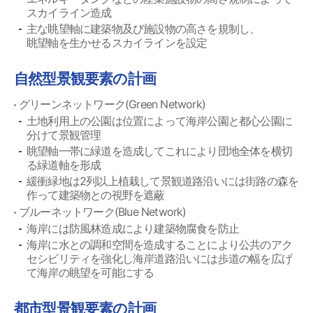
スカイライン造成
主な眺望軸に建築物及び施設物の高さを規制し、
眺望軸を生かせるスカイラインを設定
自然型景観要素の計画
グリーンネットワーク(Green Network)
土地利用上の公園は位置によって海岸公園と都心公園に
分けて景観管理
眺望軸一帯に緑道を造成してこれにより団地全体を横切
る緑道軸を形成
緩衝緑地は2列以上植栽して景観道路沿いには街路の森を
作って建築物との視野を遮蔽
ブルーネットワーク(Blue Network)
海岸には防風林造成により建築物腐食を防止
海岸に水との調和空間を造成することにより公共のアク
セシビリティを強化し海岸道路沿いには歩道の幅を広げ
て海岸の眺望を可能にする
都市型景観要素の計画