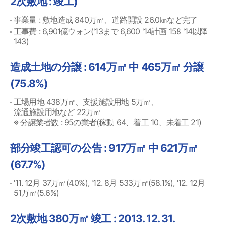
2次敷地 : 竣工)
事業量 : 敷地造成 840万㎡、道路開設 26.0㎞など完了
工事費 : 6,901億ウォン('13まで 6,600 '14計画 158 '14以降
143)
造成土地の分譲 : 614万㎡ 中 465万㎡ 分譲
(75.8%)
工場用地 438万㎡、支援施設用地 5万㎡、
流通施設用地など 22万㎡
※ 分譲業者数 : 95の業者(稼動 64、着工 10、未着工 21)
部分竣工認可の公告 : 917万㎡ 中 621万㎡
(67.7%)
'11. 12月 37万㎡(4.0%), '12. 8月 533万㎡(58.1%), '12. 12月
51万㎡(5.6%)
2次敷地 380万㎡ 竣工 : 2013. 12. 31.