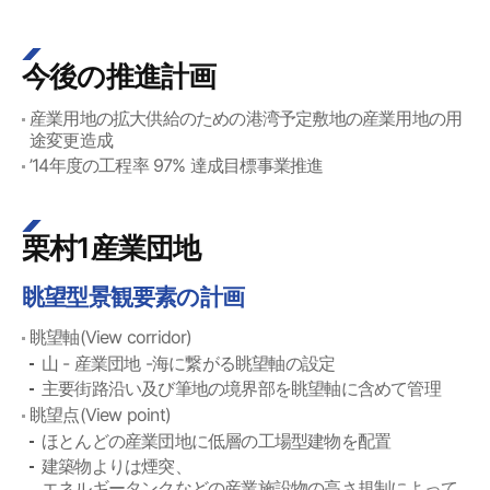
今後の推進計画
産業用地の拡大供給のための港湾予定敷地の産業用地の用
途変更造成
’14年度の工程率 97% 達成目標事業推進
栗村1産業団地
眺望型景観要素の計画
眺望軸(View corridor)
山 - 産業団地 -海に繋がる眺望軸の設定
主要街路沿い及び筆地の境界部を眺望軸に含めて管理
眺望点(View point)
ほとんどの産業団地に低層の工場型建物を配置
建築物よりは煙突、
エネルギータンクなどの産業施設物の高さ規制によって