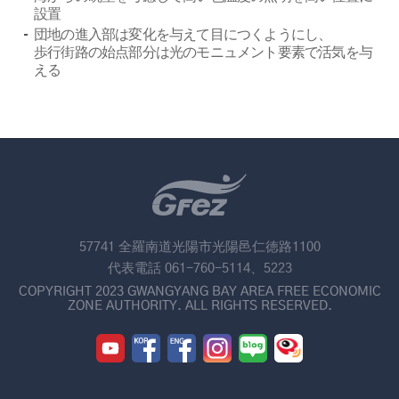
設置
団地の進入部は変化を与えて目につくようにし、
歩行街路の始点部分は光のモニュメント要素で活気を与
える
57741 全羅南道光陽市光陽邑仁徳路1100
代表電話 061-760-5114、5223
COPYRIGHT 2023 GWANGYANG BAY AREA FREE ECONOMIC
ZONE AUTHORITY. ALL RIGHTS RESERVED.