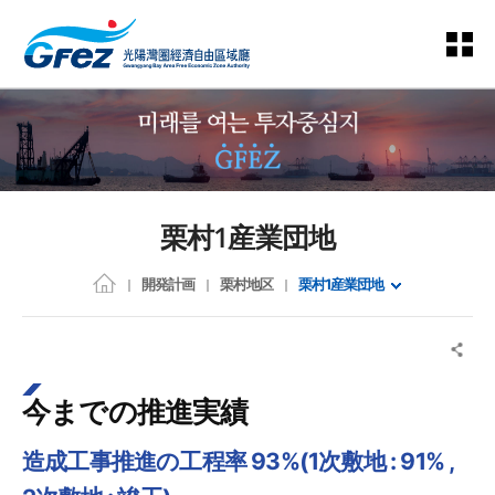
栗村1産業団地
開発計画
栗村地区
栗村1産業団地
今までの推進実績
造成工事推進の工程率 93%(1次敷地 : 91% ,