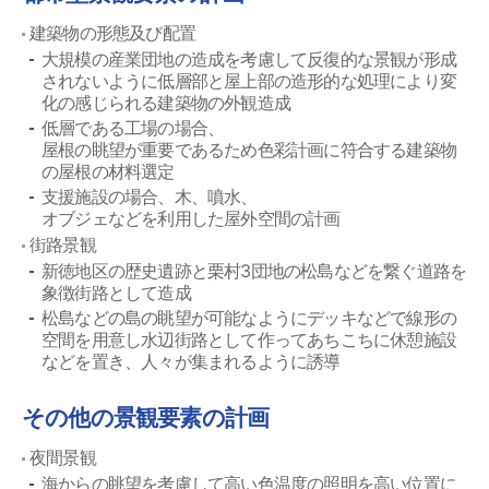
建築物の形態及び配置
大規模の産業団地の造成を考慮して反復的な景観が形成
されないように低層部と屋上部の造形的な処理により変
化の感じられる建築物の外観造成
低層である工場の場合、
屋根の眺望が重要であるため色彩計画に符合する建築物
の屋根の材料選定
支援施設の場合、木、噴水、
オブジェなどを利用した屋外空間の計画
街路景観
新徳地区の歴史遺跡と栗村3団地の松島などを繋ぐ道路を
象徴街路として造成
松島などの島の眺望が可能なようにデッキなどで線形の
空間を用意し水辺街路として作ってあちこちに休憩施設
などを置き、人々が集まれるように誘導
その他の景観要素の計画
夜間景観
海からの眺望を考慮して高い色温度の照明を高い位置に