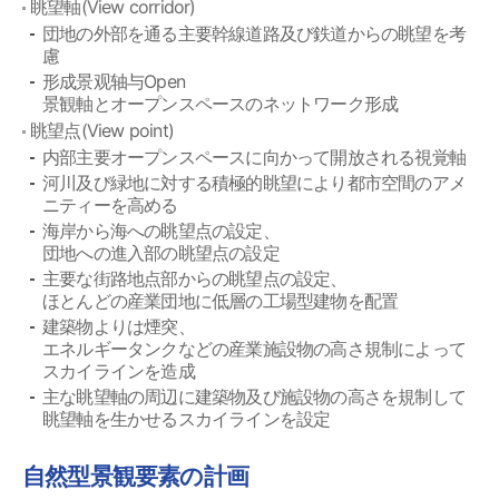
眺望軸(View corridor)
団地の外部を通る主要幹線道路及び鉄道からの眺望を考
慮
形成景观轴与Open
景観軸とオープンスペースのネットワーク形成
眺望点(View point)
内部主要オープンスペースに向かって開放される視覚軸
河川及び緑地に対する積極的眺望により都市空間のアメ
ニティーを高める
海岸から海への眺望点の設定、
団地への進入部の眺望点の設定
主要な街路地点部からの眺望点の設定、
ほとんどの産業団地に低層の工場型建物を配置
建築物よりは煙突、
エネルギータンクなどの産業施設物の高さ規制によって
スカイラインを造成
主な眺望軸の周辺に建築物及び施設物の高さを規制して
眺望軸を生かせるスカイラインを設定
自然型景観要素の計画