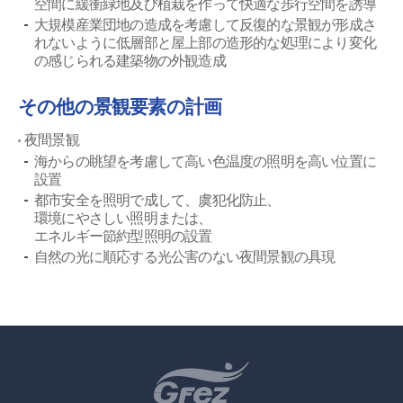
空間に緩衝緑地及び植栽を作って快適な歩行空間を誘導
大規模産業団地の造成を考慮して反復的な景観が形成さ
れないように低層部と屋上部の造形的な処理により変化
の感じられる建築物の外観造成
その他の景観要素の計画
夜間景観
海からの眺望を考慮して高い色温度の照明を高い位置に
設置
都市安全を照明で成して、虞犯化防止、
環境にやさしい照明または、
エネルギー節約型照明の設置
自然の光に順応する光公害のない夜間景観の具現