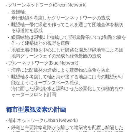
グリーンネットワーク(Green Network)
景観軸、
歩行動線を考慮したグリーンネットワークの造成
眺望軸一帯に緑道を作ってこれを通じて団地全体を横切
る緑道軸を形成
緩衝緑地は2列以上植栽して景観道路沿いには街路の森を
作って建築物との視野を遮蔽
地域土着樹種を中心にした街路公園及び緑地帯による団
地内グリーンウェイの形成と緑色景観の造成
ブルーネットワーク(Blue Network)
海岸には防風林の造成により建築物の腐食を防止
眺望軸を考慮して軸と海が接する地点には海の眺望が可
能なようにオープンスペース確保、
海に面した緑地を水と調和させた公園化して積極的なウ
ォーターフロント計画
都市型景観要素の計画
都市ネットワーク(Urban Network)
鉄道と主要幹線道路から離して建築物を配置し離隔した