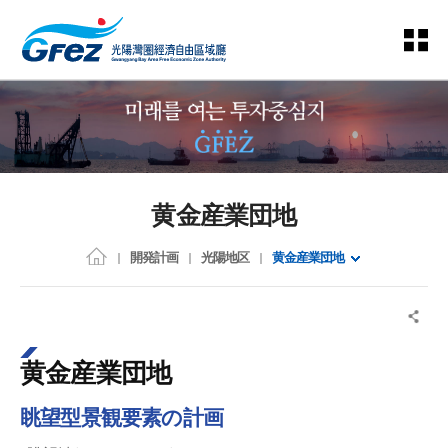
黄金産業団地
開発計画
光陽地区
黄金産業団地
黄金産業団地
眺望型景観要素の計画