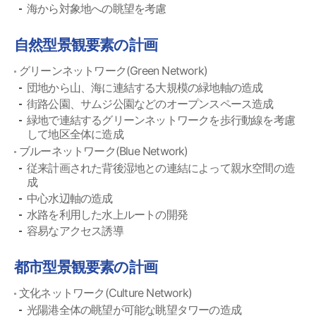
海から対象地への眺望を考慮
自然型景観要素の計画
グリーンネットワーク(Green Network)
団地から山、海に連結する大規模の緑地軸の造成
街路公園、サムジ公園などのオープンスペース造成
緑地で連結するグリーンネットワークを歩行動線を考慮
して地区全体に造成
ブルーネットワーク(Blue Network)
従来計画された背後湿地との連結によって親水空間の造
成
中心水辺軸の造成
水路を利用した水上ルートの開発
容易なアクセス誘導
都市型景観要素の計画
文化ネットワーク(Culture Network)
光陽港全体の眺望が可能な眺望タワーの造成