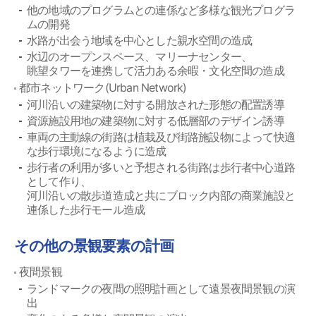
他の地域のプログラムとの連係など多様な観光プログラ
ムの開発
水路が出会う地域を中心とした親水空間の造成
水辺のオープンスペース、マリーナセンター、
眺望タワーを連携して活力ある余暇・文化空間の造成
都市ネットワーク(Urban Network)
河川沿いの建築物に対する開放された形態の配置誘導
資源施設用地の建築物に対する低層部のデザイン誘導
車両の主動線の街路は植栽及び街路施設物によって快適
な歩行環境になるように造成
歩行者の利用が多いと予想される街路は歩行者中心道路
として作り、
河川沿いの散歩道造成と共にブロック内部の商業施設と
連係した歩行モール造成
その他の景観要素の計画
夜間景観
ランドマークの夜間の照明計画として遠景夜間景観の演
出