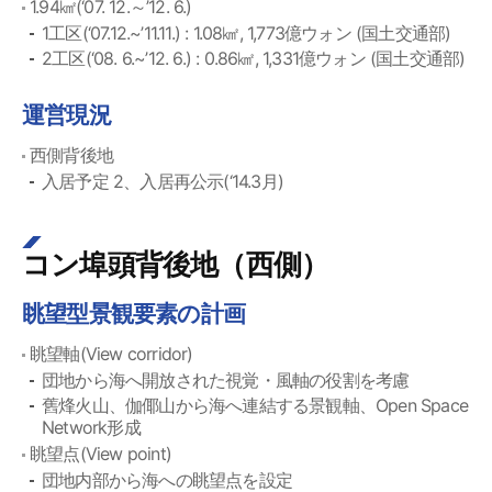
1.94㎢(‘07. 12.～’12. 6.)
1工区(‘07.12.~’11.11.) : 1.08㎢, 1,773億ウォン (国土交通部)
2工区(‘08. 6.~’12. 6.) : 0.86㎢, 1,331億ウォン (国土交通部)
運営現況
西側背後地
入居予定 2、入居再公示(‘14.3月)
コン埠頭背後地（西側）
眺望型景観要素の計画
眺望軸(View corridor)
団地から海へ開放された視覚・風軸の役割を考慮
舊烽火山、伽倻山から海へ連結する景観軸、Open Space
Network形成
眺望点(View point)
団地内部から海への眺望点を設定