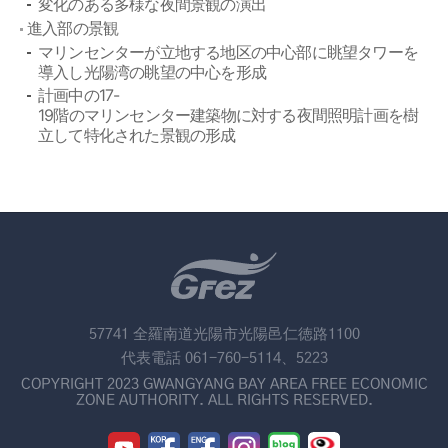
変化のある多様な夜間景観の演出
進入部の景観
マリンセンターが立地する地区の中心部に眺望タワーを
導入し光陽湾の眺望の中心を形成
計画中の17-
19階のマリンセンター建築物に対する夜間照明計画を樹
立して特化された景観の形成
57741 全羅南道光陽市光陽邑仁徳路1100
代表電話 061-760-5114、5223
COPYRIGHT 2023 GWANGYANG BAY AREA FREE ECONOMIC
ZONE AUTHORITY. ALL RIGHTS RESERVED.