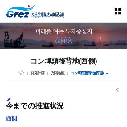
コン埠頭後背地(西側)
開発計画
光陽地区
コン埠頭後背地(西側)
今までの推進状況
西側