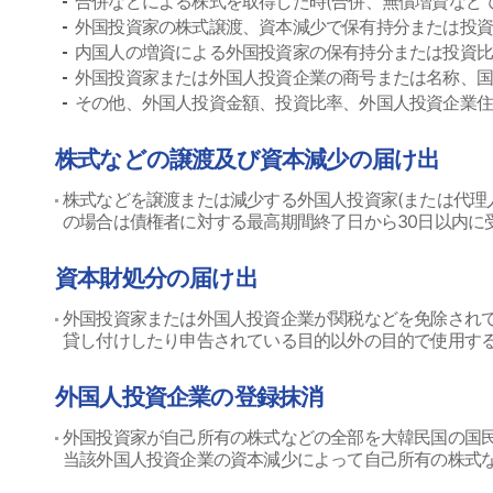
合併などによる株式を取得した時(合併、無償増資などで
外国投資家の株式譲渡、資本減少で保有持分または投
内国人の増資による外国投資家の保有持分または投資比
外国投資家または外国人投資企業の商号または名称、
その他、外国人投資金額、投資比率、外国人投資企業住
株式などの譲渡及び資本減少の届け出
株式などを譲渡または減少する外国人投資家(または代理人
の場合は債権者に対する最高期間終了日から30日以内に
資本財処分の届け出
外国投資家または外国人投資企業が関税などを免除され
貸し付けしたり申告されている目的以外の目的で使用す
外国人投資企業の登録抹消
外国投資家が自己所有の株式などの全部を大韓民国の国民
当該外国人投資企業の資本減少によって自己所有の株式