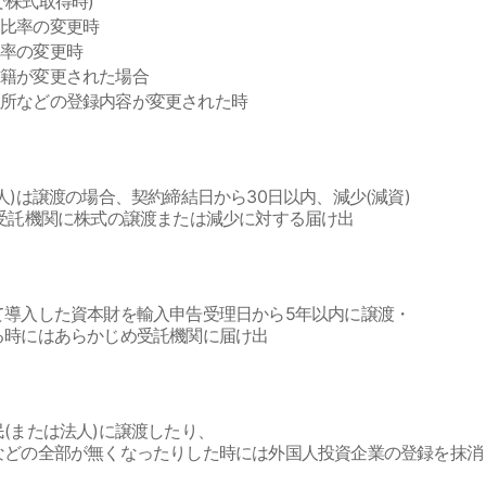
株式取得時)
資比率の変更時
率の変更時
国籍が変更された場合
所などの登録内容が変更された時
)は譲渡の場合、契約締結日から30日以内、減少(減資)
受託機関に株式の譲渡または減少に対する届け出
て導入した資本財を輸入申告受理日から5年以内に譲渡・
る時にはあらかじめ受託機関に届け出
(または法人)に譲渡したり、
などの全部が無くなったりした時には外国人投資企業の登録を抹消