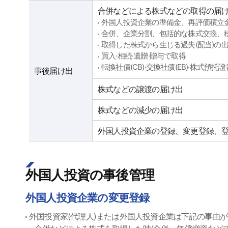
合併などによる株式などの取得の届
外国人投資企業の準備金、再評価積立
合併、企業分割、包括的な株式交換、
取得した株式から生じる過失(配当)の
買入·相続·遺贈·贈与で取得
転換社債(CB)·交換社債(EB)·株式預
事後届け出
株式などの譲渡の届け出
株式などの減少の届け出
外国人投資企業の登録、変更登録、
外国人投資の事後管理
外国人投資企業の変更登録
外国投資家(代理人)または外国人投資企業は下記の事由