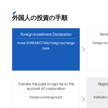
外国人の投資の手順
Foreign Investment Declaration
Remi
invest KOREA(KOTRA).Foreign exchange
Foreign ex
bank
Transfer the paid-in capi-tal to the
Regis
account of corporation
Foreign exchange bank
Institutio