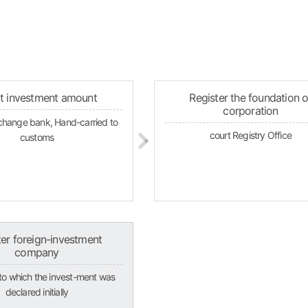
t investment amount
Register the foundation o
corporation
change bank, Hand-carried to
court Registry Office
customs
ter foreign-investment
company
n to which the invest-ment was
declared initially