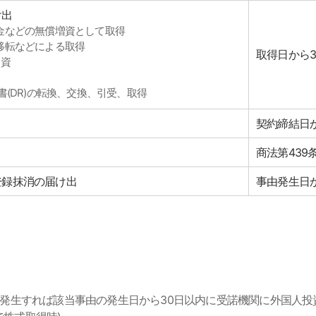
け出
金などの無償増資として取得
移転などによる取得
取得日から3
出資
托證書(DR)の転換、交換、引受、取得
契約締結日
商法第439
登録抹消の届け出
事由発生日
が発生すれば該当事由の発生日から30日以内に受諾機関に外国人投