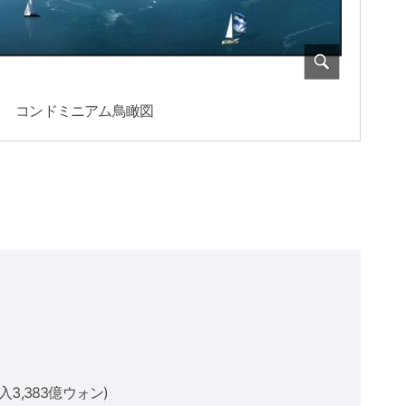
コンドミニアム鳥瞰図
3,383億ウォン)