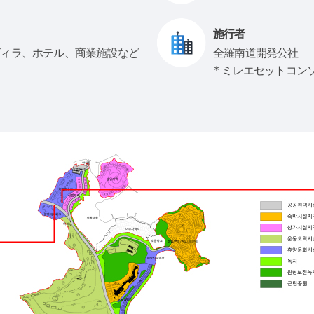
施行者
ヴィラ、ホテル、商業施設など
全羅南道開発公社
* ミレエセットコン