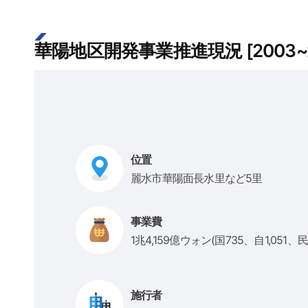
華陽地区開発事業推進現況 [2003~2
位置
麗水市華陽面長水里など5里
事業費
1兆4,159億ウォン(国735、自1,051、民1
施行者