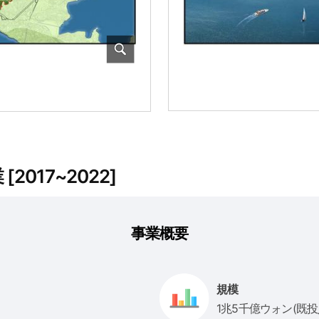
017~2022]
事業概要
規模
1兆5千億ウォン(既投入