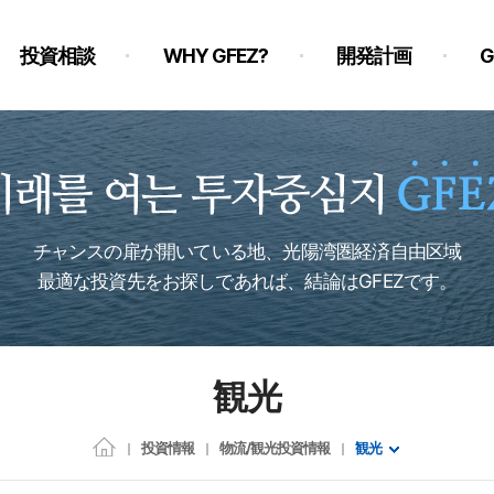
投資相談
WHY GFEZ?
開発計画
チャンスの扉が開いている地、光陽湾圏経済自由区域
最適な投資先をお探しであれば、結論はGFEZです。
観光
投資情報
物流/観光投資情報
観光