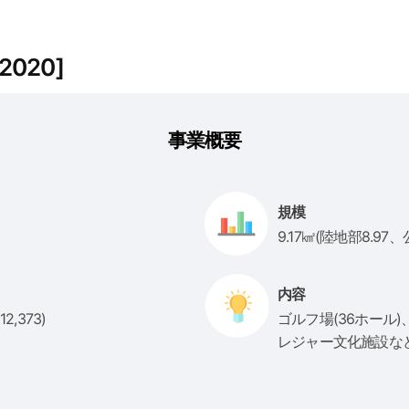
020]
事業概要
規模
9.17㎢(陸地部8.97、
内容
2,373)
ゴルフ場(36ホール
レジャー文化施設な