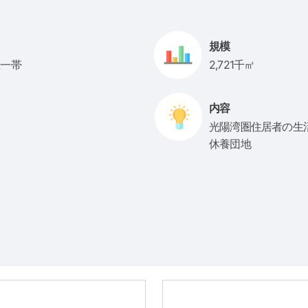
規模
里一帯
2,721千㎡
内容
光陽湾圏住居者の生
休養団地