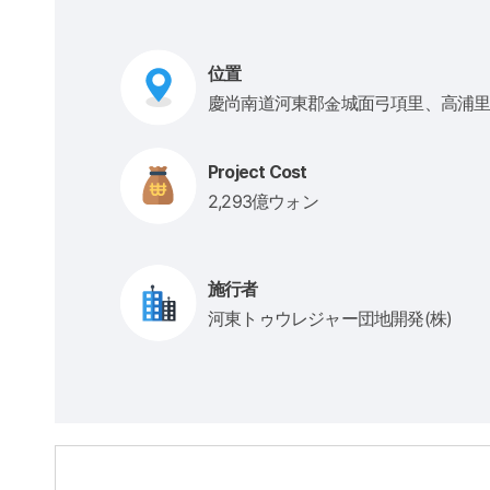
位置
慶尚南道河東郡金城面弓項里、高浦
Project Cost
2,293億ウォン
施行者
河東トゥウレジャー団地開発(株)