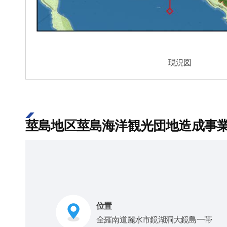
現況図
莖島地区莖島海洋観光団地造成事業 [2
位置
全羅南道麗水市鏡湖洞大鏡島一帯