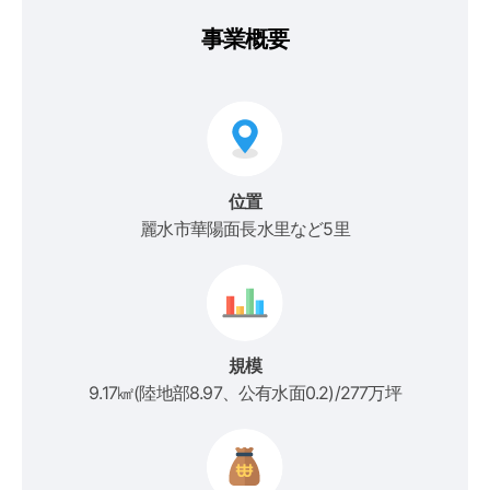
事業概要
位置
麗水市華陽面長水里など5里
規模
9.17㎢(陸地部8.97、公有水面0.2)/277万坪