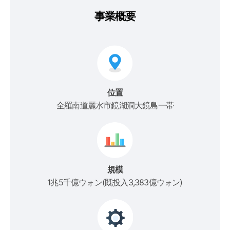
事業概要
位置
全羅南道麗水市鏡湖洞大鏡島一帯
規模
1兆5千億ウォン(既投入3,383億ウォン)