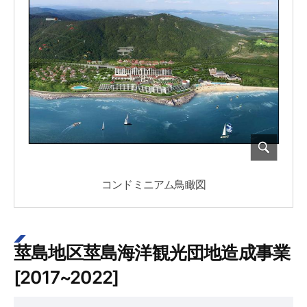
コンドミニアム鳥瞰図
莖島地区莖島海洋観光団地造成事業
[2017~2022]