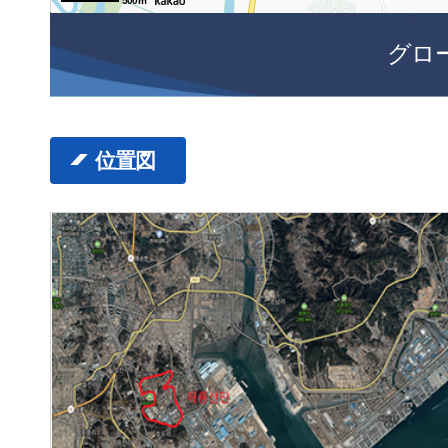
500m
グロ
位置図