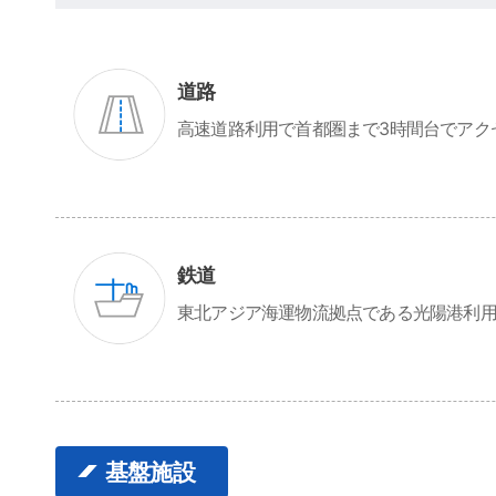
道路
高速道路利用で首都圏まで3時間台でアク
鉄道
東北アジア海運物流拠点である光陽港利
基盤施設