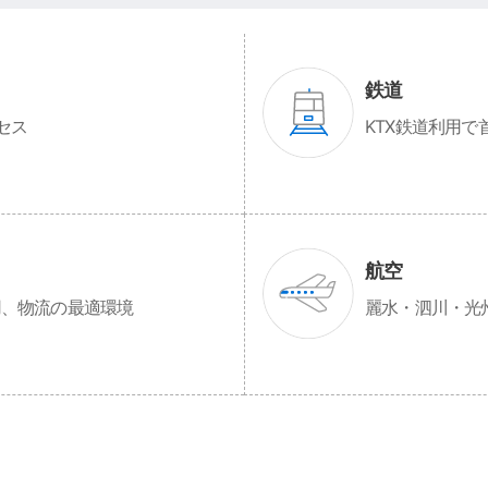
鉄道
セス
KTX鉄道利用で
航空
用、物流の最適環境
麗水・泗川・光