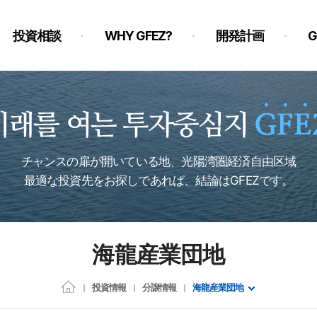
投資相談
WHY GFEZ?
開発計画
チャンスの扉が開いている地、光陽湾圏経済自由区域
最適な投資先をお探しであれば、結論はGFEZです。
海龍産業団地
投資情報
分譲情報
海龍産業団地