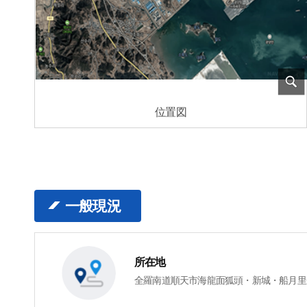
位置図
一般現況
所在地
全羅南道順天市海龍面狐頭・新城・船月里