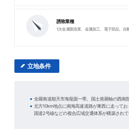
誘致業種
1次金属製造業、金属加工、電子部品、自
立地条件
全羅南道順天市海龍面一帯。国土発展軸の西南
北方10km地点に南海高速道路が東西に走ってお
国道2号線などの複合広域交通体系が構築され