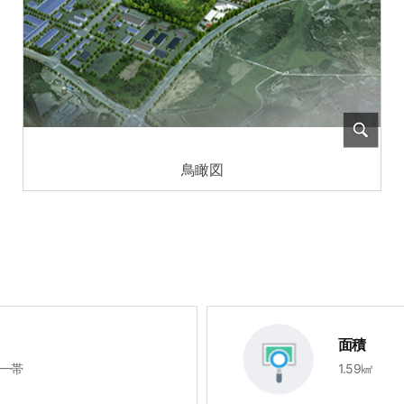
鳥瞰図
面積
一帯
1.59㎢