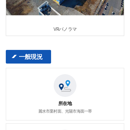
VRパノラマ
一般現況
所在地
麗水市栗村面、光陽市海面一帯