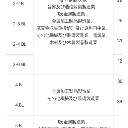
99,39
2-2 BL
音響及び通信装備製造業、
㎡
1次金属製造業、
144,8
金属加工製品製造業、
2-3 BL
㎡
廃棄物収集運搬処理及び原料再生業、
その他機械及び装備製造業、電気業、
170,9
木材及び木製製品製造業
2-4 BL
㎡
124,
2-6 BL
㎡
36,64
4 BL
㎡
金属加工製品製造業、
その他機械及び装備製造業
38,84
4 BL
㎡
1次金属製造業、
5 BL
.