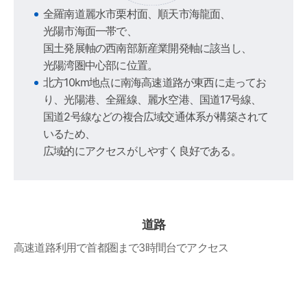
全羅南道麗水市栗村面、順天市海龍面、
光陽市海面一帯で、
国土発展軸の西南部新産業開発軸に該当し、
光陽湾圏中心部に位置。
北方10km地点に南海高速道路が東西に走ってお
り、光陽港、全羅線、麗水空港、国道17号線、
国道2号線などの複合広域交通体系が構築されて
いるため、
広域的にアクセスがしやすく良好である。
道路
高速道路利用で首都圏まで3時間台でアクセス