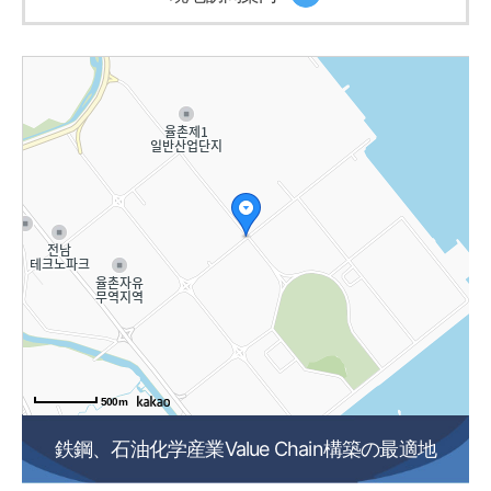
500m
鉄鋼、石油化学産業Value Chain構築の最適地