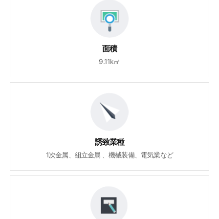
面積
9.11k㎡
誘致業種
1次金属、組立金属 、機械装備、電気業など