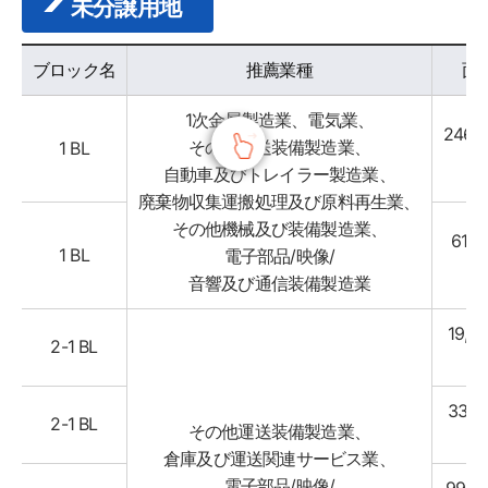
未分譲用地
시정소식 목록 - 블록명, 추천업종, 면적, 분양가, View Location 정보 제공
ブロック名
推薦業種
面
1次金属製造業、電気業、
246,8
その他運送装備製造業、
1 BL
㎡
自動車及びトレイラー製造業、
廃棄物収集運搬処理及び原料再生業、
その他機械及び装備製造業、
61,14
1 BL
電子部品/映像/
㎡
音響及び通信装備製造業
19,33
2-1 BL
㎡
33,16
2-1 BL
その他運送装備製造業、
㎡
倉庫及び運送関連サービス業、
電子部品/映像/