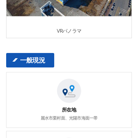
VRパノラマ
一般現況
所在地
麗水市栗村面、光陽市海面一帯