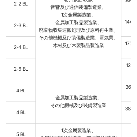
99,39
2-2 BL
音響及び通信装備製造業、
㎡
1次金属製造業、
144,8
金属加工製品製造業、
2-3 BL
㎡
廃棄物収集運搬処理及び原料再生業、
その他機械及び装備製造業、電気業、
170,9
木材及び木製製品製造業
2-4 BL
㎡
124,
2-6 BL
㎡
36,64
4 BL
㎡
金属加工製品製造業、
その他機械及び装備製造業
38,84
4 BL
㎡
1次金属製造業、
5 BL
.