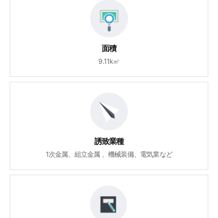
面積
9.11k㎡
誘致業種
1次金属、組立金属 、機械装備、電気業など