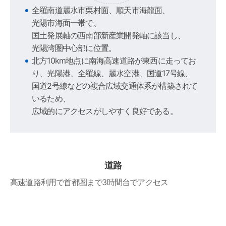
全羅南道麗水市栗村面、順天市海龍面、
光陽市海面一帯で、
国土発展軸の西南部新産業開発軸に該当し、
光陽湾圏中心部に位置。
北方10km地点に南海高速道路が東西に走ってお
り、光陽港、全羅線、麗水空港、国道17号線、
国道2号線などの複合広域交通体系が構築されて
いるため、
広域的にアクセスがしやすく良好である。
道路
高速道路利用で首都圏まで3時間台でアクセス