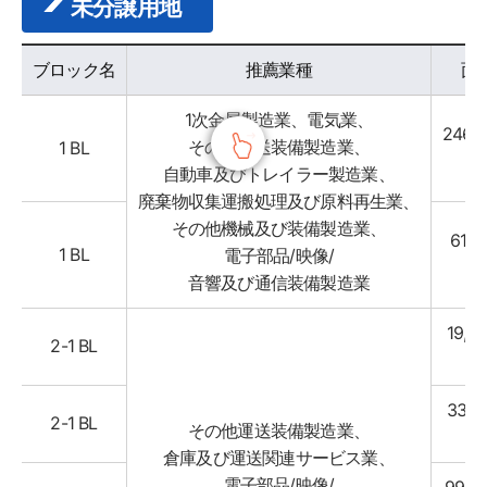
未分譲用地
시정소식 목록 - 블록명, 추천업종, 면적, 분양가, View Location 정보 제공
ブロック名
推薦業種
面
1次金属製造業、電気業、
246,8
その他運送装備製造業、
1 BL
㎡
自動車及びトレイラー製造業、
廃棄物収集運搬処理及び原料再生業、
その他機械及び装備製造業、
61,14
1 BL
電子部品/映像/
㎡
音響及び通信装備製造業
19,33
2-1 BL
㎡
33,16
2-1 BL
その他運送装備製造業、
㎡
倉庫及び運送関連サービス業、
電子部品/映像/