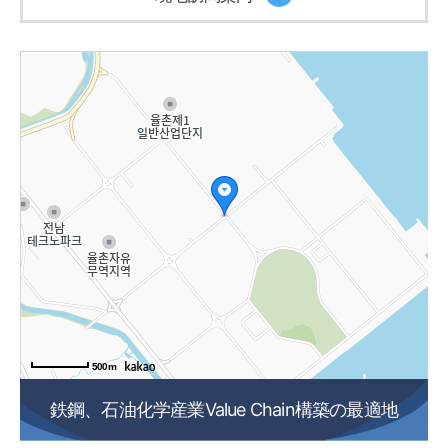
500m
鉄鋼、石油化学産業Value Chain構築の最適地