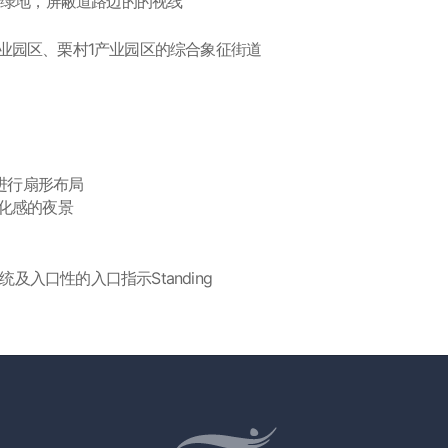
冲绿地，屏蔽道路边的的视线
海龙产业园区、栗村1产业园区的综合象征街道
进行扇形布局
变化感的夜景
及入口性的入口指示Standing