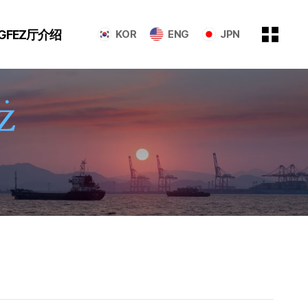
GFEZ厅介绍
KOR
ENG
JPN