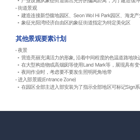
产业设施从象征街道留出充分的偏离距离，为了建造缓
街道景观
建造连接新岱腹地园区、Seon Wol Hi Park园区、
象征光阳湾经济自由区的象征街道指定为特定美化区
其他景观要素计划
夜景
营造亮丽充满活力的形象, 沿着中间程度的色温道路地块
在大型构造物或高烟囱等使用Land Mark等，展现具有
夜间作业时，考虑要不要发生照明死角地带
进入部景观(Entrance Zone)
在园区全部主进入部安装为了指示全部地区可标记Sign系统