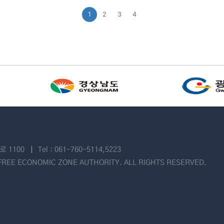
1
2
3
4
 1100
Tel : 061-760-5114,5223
REE ECONOMIC ZONE AUTHORITY. ALL RIGHTS RESERVED.