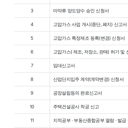
3
마약류 양도양수 승인 신청서
4
고압가스 사업 개시(중단, 폐지) 신고
5
고압가스 특정제조 등록(변경) 신청서
6
고압가스( 제조, 저장소, 판매) 허가 
7
임대신고서
8
산업단지입주 계약(계약변경) 신청서
9
공장설립등의 완료신고서
10
주택건설공사 착공 신고
11
지적공부 · 부동산종합공부 열람 · 발급