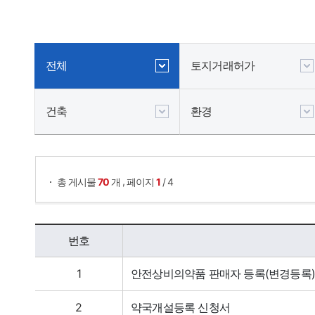
전체
토지거래허가
건축
환경
,
총 게시물
70
개
페이지
1
/ 4
민원 업무/서식/담당자(전체) 목록 - 번호, 제목, 부서 정보제공
번호
1
안전상비의약품 판매자 등록(변경등록)
2
약국개설등록 신청서