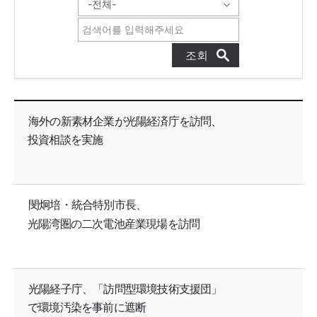
GFEZニュース 목록으로 번호, 제목, 작성자, 조회수, 등록일, 첨부파일로 나열 되고 있습니다.
海外の新素材企業が光陽経済庁を訪問、
投資相談を実施
閔炯培・統合特別市長、
光陽湾圏の二次電池産業現場を訪問
光陽経子庁、「訪問型環境技術支援団」
で環境汚染を事前に遮断