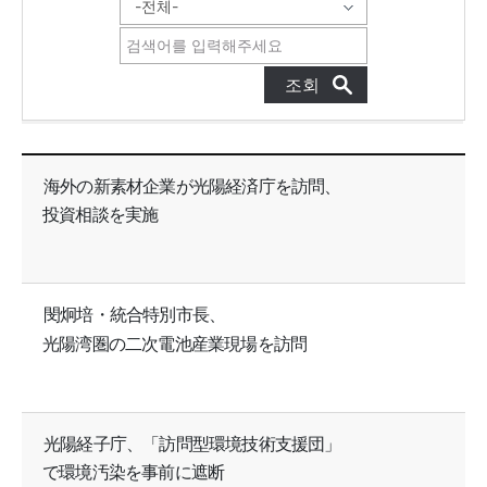
GFEZニュース 목록으로 번호, 제목, 작성자, 조회수, 등록일, 첨부파일로 나열 되고 있습니다.
海外の新素材企業が光陽経済庁を訪問、
投資相談を実施
閔炯培・統合特別市長、
光陽湾圏の二次電池産業現場を訪問
光陽経子庁、「訪問型環境技術支援団」
で環境汚染を事前に遮断