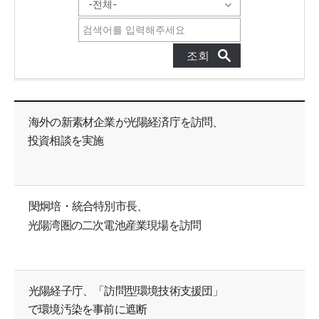
GFEZニュース 목록으로 번호, 제목, 작성자, 조회수, 등록일, 첨부파일로 나열 되고 있습니다.
海外の新素材企業が光陽経済庁を訪問、
投資相談を実施
閔炯培・統合特別市長、
光陽湾圏の二次電池産業現場を訪問
光陽経子庁、「訪問型環境技術支援団」
で環境汚染を事前に遮断