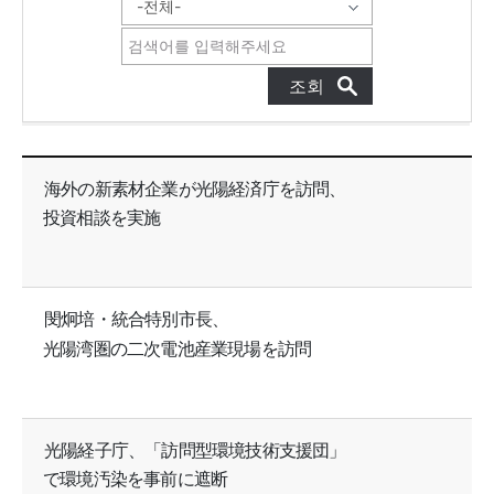
GFEZニュース 목록으로 번호, 제목, 작성자, 조회수, 등록일, 첨부파일로 나열 되고 있습니다.
海外の新素材企業が光陽経済庁を訪問、
投資相談を実施
閔炯培・統合特別市長、
光陽湾圏の二次電池産業現場を訪問
光陽経子庁、「訪問型環境技術支援団」
で環境汚染を事前に遮断