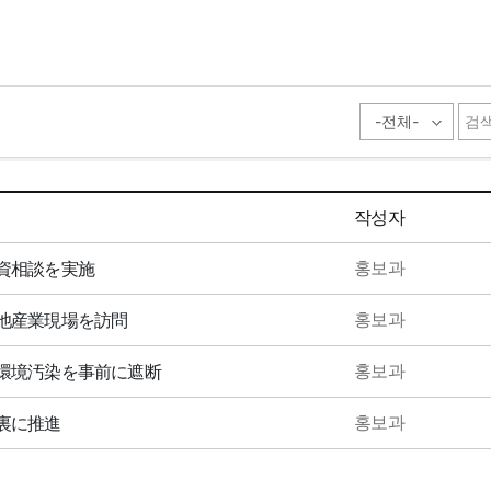
작성자
홍보과
資相談を実施
홍보과
池産業現場を訪問
홍보과
環境汚染を事前に遮断
홍보과
裏に推進