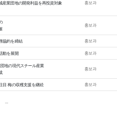
홍보과
域産業団地の開発利益を再投資対象
の
홍보과
催
홍보과
務協約を締結
홍보과
活動を展開
業団地の現代スチール産業
홍보과
成
홍보과
注目 梅の収穫支援を継続
>>