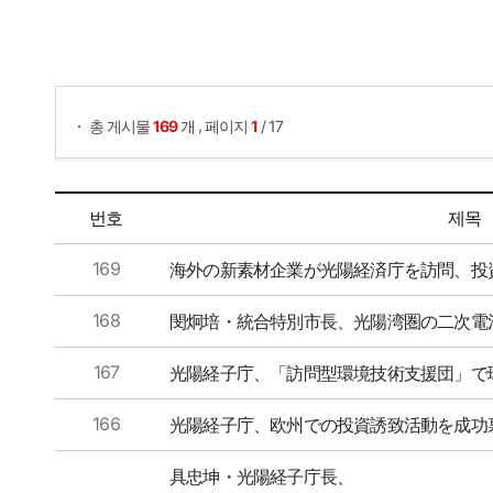
게시물 검색
,
총 게시물
169
개
페이지
1
/ 17
GFEZニュース 목록으로 번호, 제목, 작성자, 조회수, 등록일, 첨부파일로 나열 되고 있습니다.
번호
제목
169
海外の新素材企業が光陽経済庁を訪問、投
168
閔炯培・統合特別市長、光陽湾圏の二次電
167
光陽経子庁、「訪問型環境技術支援団」で
166
光陽経子庁、欧州での投資誘致活動を成功
具忠坤・光陽経子庁長、