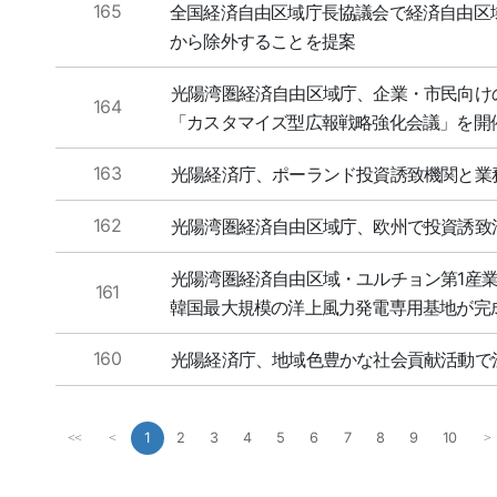
165
全国経済自由区域庁長協議会で経済自由区
から除外することを提案
光陽湾圏経済自由区域庁、企業・市民向け
164
「カスタマイズ型広報戦略強化会議」を開
163
光陽経済庁、ポーランド投資誘致機関と業
162
光陽湾圏経済自由区域庁、欧州で投資誘致
光陽湾圏経済自由区域・ユルチョン第1産
161
韓国最大規模の洋上風力発電専用基地が完
160
光陽経済庁、地域色豊かな社会貢献活動で
1
2
3
4
5
6
7
8
9
10
<<
<
>