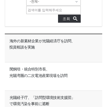
GFEZニュース 목록으로 번호, 제목, 작성자, 조회수, 등록일, 첨부파일로 나열 되고 있습니다.
海外の新素材企業が光陽経済庁を訪問、
投資相談を実施
閔炯培・統合特別市長、
光陽湾圏の二次電池産業現場を訪問
光陽経子庁、「訪問型環境技術支援団」
で環境汚染を事前に遮断