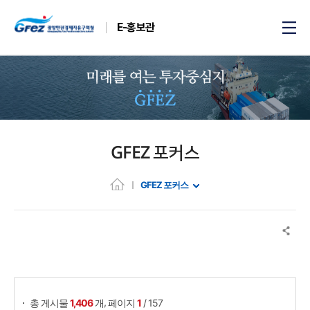
E-홍보관
GFEZ 포커스
GFEZ 포커스
게시물 검색
,
총 게시물
1,406
개
페이지
1
/ 157