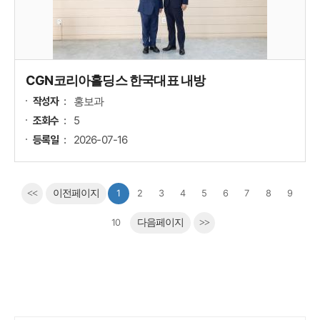
CGN코리아홀딩스 한국대표 내방
홍보과
작성자
5
조회수
2026-07-16
등록일
<<
이전페이지
1
2
3
4
5
6
7
8
9
10
다음페이지
>>