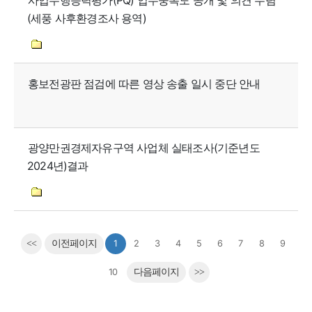
사업수행능력평가(PQ) 업무중복도 공개 및 의견 수렴
(세풍 사후환경조사 용역)
홍보전광판 점검에 따른 영상 송출 일시 중단 안내
광양만권경제자유구역 사업체 실태조사(기준년도
2024년)결과
<<
이전페이지
1
2
3
4
5
6
7
8
9
10
다음페이지
>>