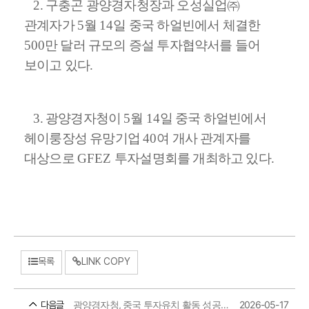
2. 구충곤 광양경자청장과 오성실업
㈜
관계자가
5
월
14
일 중국 하얼빈에서 체결한
500
만 달러 규모의 증설 투자협약서를 들어
보이고 있다
.
3. 광양경자청이
5
월
14
일 중국 하얼빈에서
헤이룽장성 유망기업
40
여 개사 관계자를
대상으로
GFEZ
투자설명회를 개최하고 있다
.
목록
LINK COPY
광양경자청, 중국 투자유치 활동 성공적 마무리
2026-05-17
다음글