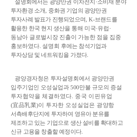
설명회에서는 광양만권 이차전지
·
소비재 분야
투자환경 소개
,
중화권 기업의 광양만권
투자사례 발표가 진행되었으며
, K-
브랜드를
활용한 한국 현지 생산을
통해 미국
·
유럽
·
동남아 글로벌시장 진출이 가능한 점을 집중
홍보하였다
.
설명회
후에는 참석기업과
투자상담 및 네트워킹을 가졌다
.
광양경자청은 투자설명회에서 광양만권
입주기업인 오성실업과
500
만불 규모의
증설
투자협약을 체결하였다
.
중국 이핀유업
(
宜品乳業
)
이 투자한 오성실업은 광
양항
서측배후단지에 투자하여 영유아 분유를
제조하고 있는 기업으로 생산 설비를 확대하고
신규 고용을 창출할 예정이다
.