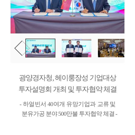
광양경자청
,
헤이룽장성 기업대상
투자설명회 개최 및 투자협약 체결
-
하얼빈서
40
여개 유망기업과
교류 및
분유가공 분야
500
만불 투자협약 체결
-