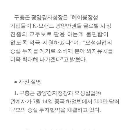
구충곤 광양경자청장은
"
헤이룽장성
기업들이
K-
브랜드 광양만권을 글로벌
시장
진출의 교두보로 활용 하는데 불편함이
없도록 적극 지원하겠다
"
며
,
"
오
성실업의
증설 투자를 계기로 소비재 분야 외자유치를
더욱 확대해 나가겠다
"
고 밝혔다
.
●
사진 설명
1. 구충곤 광양경자청장과 오성실업
㈜
관계자가
5
월
14
일 중국 하얼빈에서
500
만 달러
규모의 증설 투자협약을 체결하고 있다
.