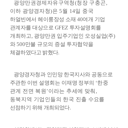
광양만권경제자유구역청
(
청장 구충곤
,
이하 광양경자청
)
은
5
월
14
일 중국
하
얼빈에서 헤이룽장성 소재
40
여개 기업
관계자를 대상으로
GFEZ
투자설명회
를
개최하고
,
광양만권 입주기업인 오성실업
(
주
)
와
500
만불 규모의 증설 투자협약을
체결하였다고 밝혔다
.
광양경자청과 인민망 한국지사와 공동으로
주관한 이번 설명회는 이재명 정부
의
‘
한중
관계 전면 복원
’
이라는 추세에 맞춰
,
동북지역 기업인들의 한국 진출 수
요를
선점하기 위해 개최되었다
.