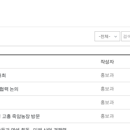
목
작성자
홍보과
개최
홍보과
협력 논의
홍보과
홍보과
 고흥 죽암농장 방문
장들과 연쇄 회동…미래 산업 경쟁력