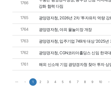
1766
강화 협력 다짐
1765
광양경자청, 2026년 2차 ‘투자유치 역량 강
1764
광양경자청, 야외 물놀이장 개장
1763
광양경자청, 입주기업 749개 대상 ‘2025
1762
광양경자청, CGN코리아홀딩스 신임 한국대
1761
해외 신소재 기업 광양경자청 찾아 투자 상
1
2
3
4
5
6
7
8
9
10
<<
<
>