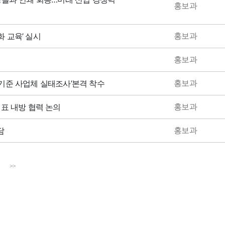
홍보과
홍보과
화 교육’ 실시
홍보과
홍보과
년 기준 사업체 실태조사’본격 착수
홍보과
표 내방 협력 논의
홍보과
담
>>