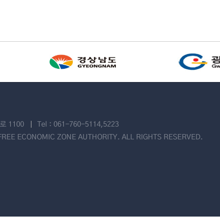
 1100
Tel : 061-760-5114,5223
REE ECONOMIC ZONE AUTHORITY. ALL RIGHTS RESERVED.