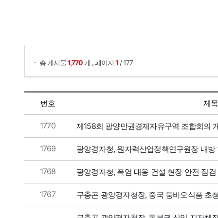
게시물 검색
,
총 게시물
1,770
개
페이지
1
/ 177
보도자료 목록으로 번호, 제목, 작성자, 조회수, 등록일, 첨부파일로 나열 되고 있습니다.
번호
제
1770
제158회 광양만권경제자유구역 조합회의 
1769
광양경자청, 원자력산업정책연구원장 내방 
1768
광양경자청, 폭염 대응 건설 현장 안전 점검
1767
구충곤 광양경자청장, 중국 둥바오식품 초청
구충곤 광양경자청장, 동부권 신임 지자체