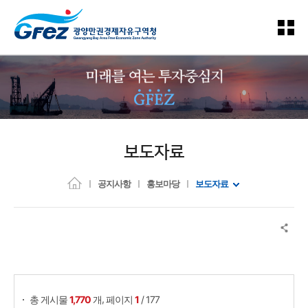
보도자료
공지사항
홍보마당
보도자료
게시물 검색
,
총 게시물
1,770
개
페이지
1
/ 177