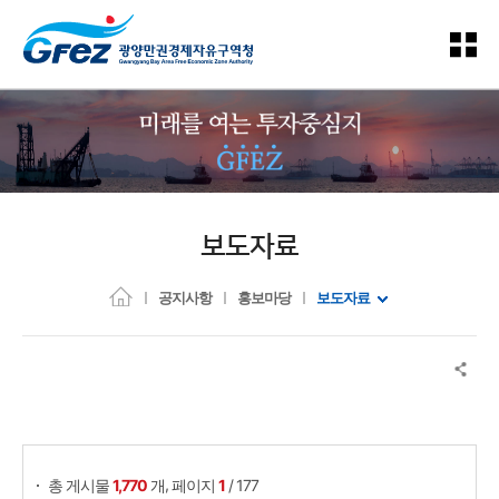
보도자료
공지사항
홍보마당
보도자료
게시물 검색
,
총 게시물
1,770
개
페이지
1
/ 177