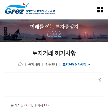
토지거래 허가사항
공지사항
민원안내
토지거래 허가사항
게시물 검색
,
총 게시물
88
개
페이지
1
/ 9