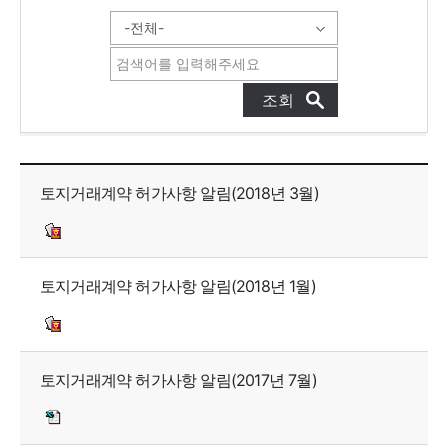
토지거래 허가사항 목록으로 번호, 제목, 작성자, 조회수, 등록일, 첨부파일로 나열 되고 있습니다.
토지거래계약 허가사항 알림(2018년 3월)
토지거래계약 허가사항 알림(2018년 1월)
토지거래계약 허가사항 알림(2017년 7월)