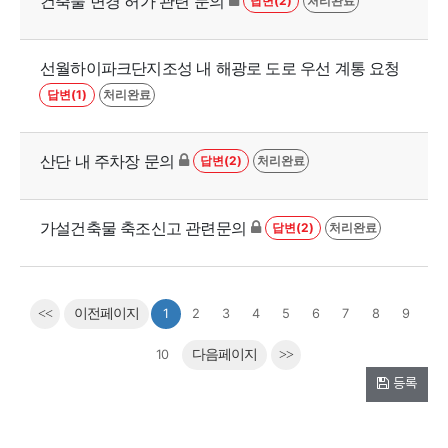
건축물 변경 허가 관련 문의
답변(2)
처리완료
선월하이파크단지조성 내 해광로 도로 우선 계통 요청
답변(1)
처리완료
산단 내 주차장 문의
답변(2)
처리완료
가설건축물 축조신고 관련문의
답변(2)
처리완료
<<
이전페이지
1
2
3
4
5
6
7
8
9
10
다음페이지
>>
등록