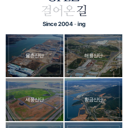
Since 2004
-
ing
율촌산단
해룡산단
세풍산단
황금산단