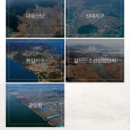
대송산단
신대지구
화양지구
갈사만조선산업단지
광양항