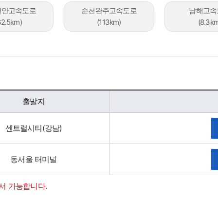
안고속도로​
순천완주고속도로
남해고속
62.5km)
(113km)
(8.3k
출발지
센트럴시티(강남)
동서울 터미널
서 가능합니다.