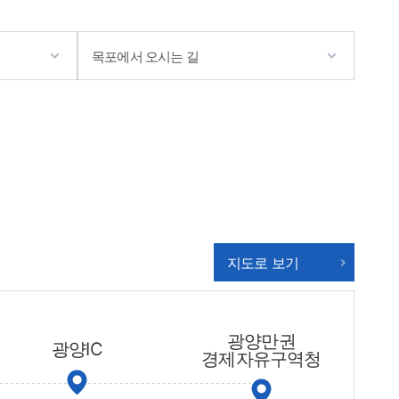
목포에서 오시는 길
지도로 보기
광양만권
광양IC
경제자유구역청