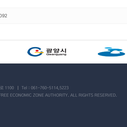
092
 1100
Tel : 061-760-5114,5223
REE ECONOMIC ZONE AUTHORITY. ALL RIGHTS RESERVED.