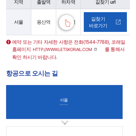
지역
출발역
하차역
길찾기 url
길찾기
서울
용산역
순천역
바로가기
예약 또는 기타 자세한 사항은 전화(1544-7788), 코레일
홈페이지
를 통해서 ​
HTTP://WWW.LETSKORAIL.COM
확인 하시기 바랍니다.
항공으로 오시는 길
서울