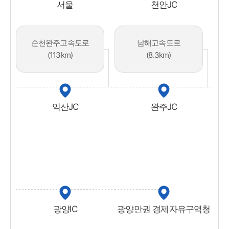
서울
천안JC​
순천완주고속도로
남해고속도로
(113km)
(8.3km)
익산JC
완주JC
광양IC
광양만권 경제자유구역청