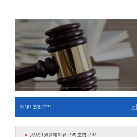
제1편 조합규약
광양만권경제자유구역 조합규약