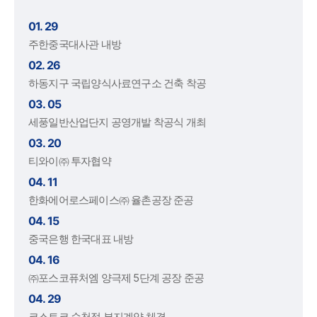
01. 29
주한중국대사관 내방
02. 26
하동지구 국립양식사료연구소 건축 착공
03. 05
세풍일반산업단지 공영개발 착공식 개최
03. 20
티와이㈜ 투자협약
04. 11
한화에어로스페이스㈜ 율촌공장 준공
04. 15
중국은행 한국대표 내방
04. 16
㈜포스코퓨처엠 양극제 5단계 공장 준공
04. 29
코스트코 순천점 부지계약 체결