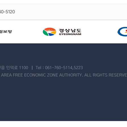
60-5120
읍 인덕로 1100
Tel : 061-760-5114,5223
AREA FREE ECONOMIC ZONE AUTHORITY. ALL RIGHTS RESERVE