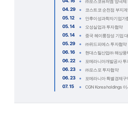
04. 16
㈜포스코퓨처엠 양극제 
04. 29
코스트코 순천점 부지계
05. 12
안후이성과학자기업가협
05. 14
오성실업과 투자협약
05. 14
중국 헤이룽장성 기업 
05. 29
㈜위드피에스 투자협약
06. 16
현대스틸산업㈜ 해상풍력
06. 22
포메라니아개발공사 투
06. 23
㈜포스포 투자협약
06. 23
포메라니아 특별경제구역
07. 15
CGN Korea holdings