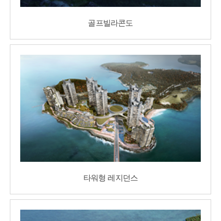
골프빌라콘도
타워형 레지던스