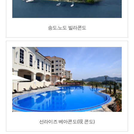
송도․노도 빌라콘도
선라이즈 베아콘도(現 콘도)