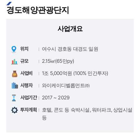
경도해양관광단지
사업개요
여수시 경호동 대경도 일원
위치
2.15㎢(65만py)
규모
1조 5,000억원 (100% 민간투자)
사업비
와이케이디벨롭먼트㈜
시행자
2017 ~ 2029
사업기간
호텔, 콘도 등 숙박시설, 워터파크, 상업시설
투자계획
등