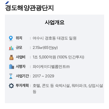
경도해양관광단지
사업개요
여수시 경호동 대경도 일원
위치
2.15㎢(65만py)
규모
1조 5,000억원 (100% 민간투자)
사업비
와이케이디벨롭먼트㈜
시행자
2017 ~ 2029
사업기간
호텔, 콘도 등 숙박시설, 워터파크, 상업시설
투자계획
등