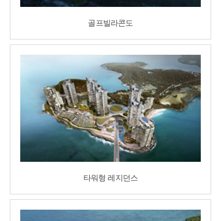
골프빌라콘도
타워형 레지던스