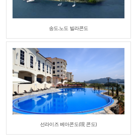
송도․노도 빌라콘도
선라이즈 베아콘도(現 콘도)