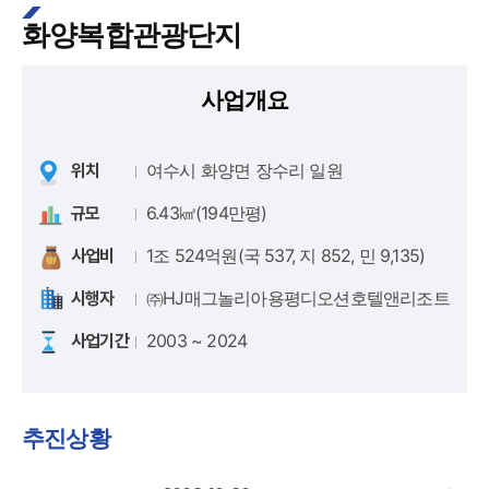
화양복합관광단지
사업개요
여수시 화양면 장수리 일원
위치
6.43㎢(194만평)
규모
1조 524억원(국 537, 지 852, 민 9,135)
사업비
㈜HJ매그놀리아용평디오션호텔앤리조트
시행자
2003 ~ 2024
사업기간
추진상황