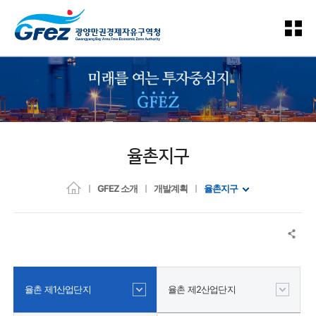
율촌지구
GFEZ 소개
개발계획
율촌지구
율촌 제1산업단지
율촌 제2산업단지