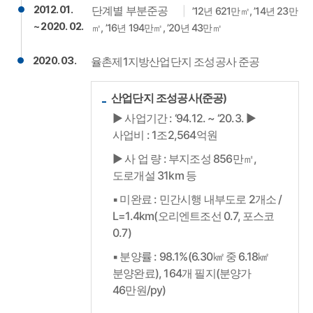
2012. 01.
단계별 부분준공
’12년 621만㎡, ’14년 23만
~ 2020. 02.
㎡, ’16년 194만㎡, ’20년 43만㎡
2020. 03.
율촌제1지방산업단지 조성공사 준공
산업단지 조성공사(준공)
▶ 사업기간 : ‘94.12. ~ ‘20.3. ▶
사업비 : 1조2,564억원
▶ 사 업 량 : 부지조성 856만㎡,
도로개설 31km 등
▪ 미완료 : 민간시행 내부도로 2개소 /
L=1.4km(오리엔트조선 0.7, 포스코
0.7)
▪ 분양률 : 98.1%(6.30㎢ 중 6.18㎢
분양완료), 164개 필지(분양가
46만원/py)