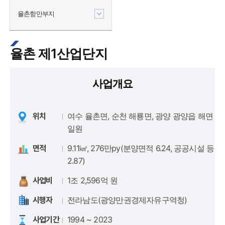
율촌항만부지
율촌 제1산업단지
사업개요
여수 율촌면, 순천 해룡면, 광양 광양읍 해면
위치
일원
9.11㎢, 276만py(분양면적 6.24, 공공시설 등
면적
2.87)
1조 2,596억 원
사업비
전라남도(광양만권경제자유구역청)
시행자
1994 ~ 2023
사업기간