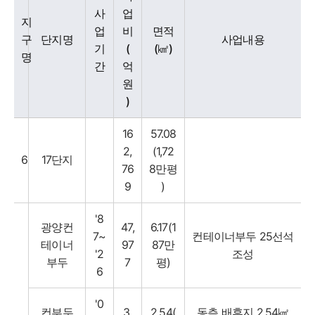
사
업
지
업
비
면적
구
단지명
사업내용
기
(
(㎢)
명
간
억
원
)
16
57.08
2,
(1,72
6
17단지
76
8만평
9
)
'8
광양컨
47,
6.17(1
7~
컨테이너부두 25선석
테이너
97
87만
'2
조성
부두
7
평)
6
'0
컨부두
3,
2.54(
동측 배후지 2.54㎢