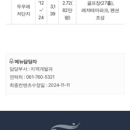
'12
2.72(
골프장(27홀),
두우레
3,1
~'
82만
레저테마파크, 펜션
저단지
39
24
평)
조성
메뉴담당자
담당부서 :
지역개발과
연락처 :
061-760-5321
최종컨텐츠수정일 :
2024-11-11