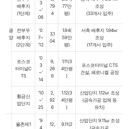
3
배후지
79
77만
조성
~'
(1단계)
4
평)
(33개사 입주)
08
광
컨부두
'0
1.94(
서측 배후지 1.94㎢
3,1
양
배후지
7~
59만
조성
04
(2단계)
'12
평)
(17개사 입주)
'0
포스코
9,
1.11(3
3
포스코터미널 CTS
터미널C
26
4만평
~'
건설, 페로니켈 공장
TS
6
)
14
'10
2,
1.12(3
산업단지 1.12㎢ 조성
황금산
~'
92
4만평
(금속가공 업체 등
업단지
25
6
)
유치)
'9
산업단지 9.11
조성
㎢
율촌제1
12,
9.11(2
4
(금속가공,