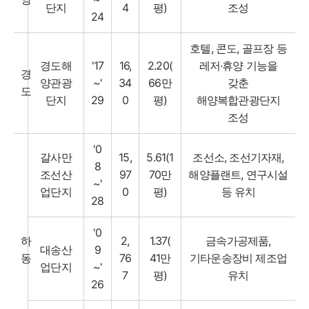
단지
4
평)
조성
24
호텔, 콘도, 골프장 등
경도해
'17
16,
2.20(
레저·휴양 기능을
경
양관광
~'
34
66만
갖춘
도
단지
29
0
평)
해양복합관광단지
조성
'0
갈사만
15,
5.61(1
조선소, 조선기자재,
8
조선산
97
70만
해양플랜트, 연구시설
~'
업단지
0
평)
등 유치
28
'0
하
2,
1.37(
금속가공제품,
대송산
9
동
76
41만
기타운송장비 제조업
업단지
~'
7
평)
유치
26