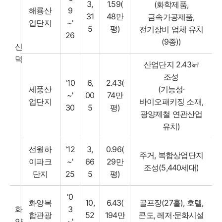
3,
1.59(
(화학제품,
해룡산
9
31
48만
금속가공제품,
업단지
~'
5
평)
전기장비 업체 유치
26
(9종))
신
덕
산업단지 2.43㎢
조성
'10
6,
2.43(
세풍산
(기능성·
~'
00
74만
업단지
바이오패키징 소재,
30
5
평)
광양제철 연관산업
유치)
선월하
'12
3,
0.96(
주거, 복합상업단지
이파크
~'
66
29만
조성(5,440세대)
단지
25
5
평)
'0
화양복
10,
6.43(
골프장(27홀), 호텔,
화
3
합관광
52
194만
콘도, 레저·문화시설
양
~'