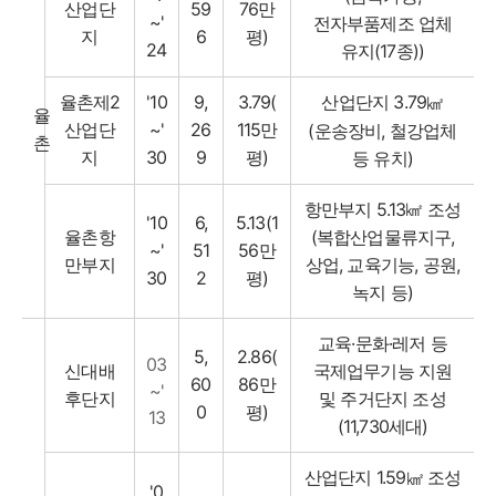
산업단
59
76만
~'
전자부품제조 업체
지
6
평)
24
유지(17종))
율촌제2
'10
9,
3.79(
산업단지 3.79
㎢
율
산업단
~'
26
115만
(운송장비, 철강업체
촌
지
30
9
평)
등 유치)
항만부지 5.13㎢ 조성
'10
6,
5.13(1
율촌항
(복합산업물류지구,
~'
51
56만
만부지
상업, 교육기능, 공원,
30
2
평)
녹지 등)
교육·문화·레저 등
5,
2.86(
03
신대배
국제업무기능 지원
60
86만
~'
후단지
및 주거단지 조성
0
평)
13
(11,730세대)
산업단지 1.59
조성
㎢
'0