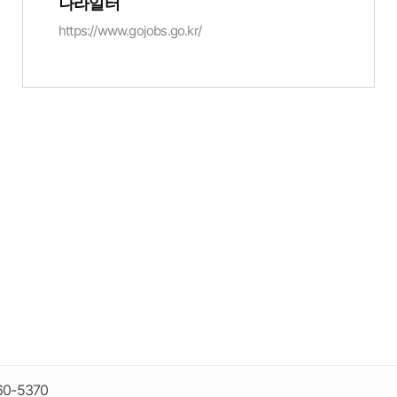
나라일터
https://www.gojobs.go.kr/
60-5370