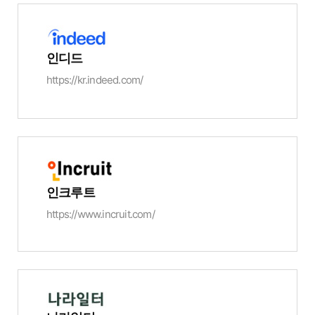
인디드
https://kr.indeed.com/
인크루트
https://www.incruit.com/