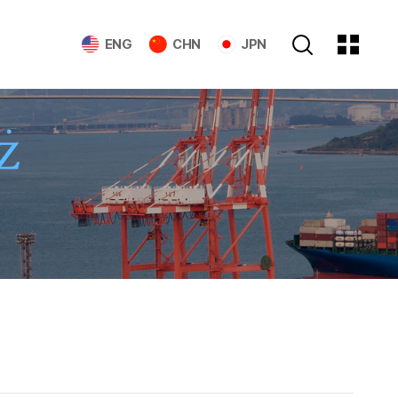
ENG
CHN
JPN