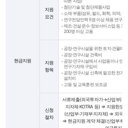
따른 사업)
첨단기술 및 첨단제품사업
지원
소재·부품(섬유, 펄드, 화학, 의약, 
요건
연구전담인력 5명 이상 채용 연구시
제조·건설·운수·정보서비스업 등 300
200명 이상 고용
공장·연구시설을 위한 토지·건물매입
공장·연구시설 건축비
현금지원
공장·연구시설에서 사업용이나 연구
지원
연구기자재 구입비
항목
공장·연구시설 신축에 필요한 전기·
설치비
고용 및 교육훈련 보조금
서류제출(외국투자가→산업부) ⇒ 
지자체·KOTRA 등) ⇒ 지원한도
신청
(산업부·기재부·지자체) ⇒ 외국
절차
⇒ 현금지원 계약 체결(산업부·해