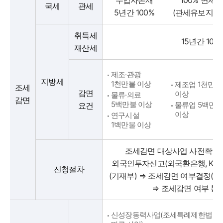
수입자본재
100% 면제
국세
관세
5년간 100%
(관세유보지역
취득세
15년간 100
재산세
제조·관광
지방세
1천만불 이상
제조업 1천만불
조세
감면
이상
물류·의료
감면
5백만불 이상
물류업 5백만불
요건
이상
연구시설
1백만불 이상
조세감면 대상사업 사전확인 
외국인투자신고(외국환은행, KOT
신청절차
(기재부) ⇒ 조세감면 여부결정(기
⇒ 조세감면 여부 통
신성장동력사업(조세특례제한법 제12