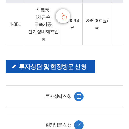
식료품,
1차금속,
6,606.4
298,000원/
1-3BL
금속가공,
㎡
㎡
전기장비제조업
등
투자상담 및 현장방문 신청
투자상담 신청
현장방문 신청