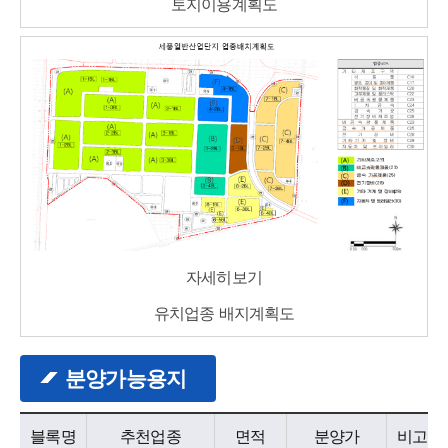
토지이용계획도
세풍
자세히보기
유치업종 배지계획도
분양가능용지
분양가능용지 - 구분, 위치, 필지, 미분양면적, 조성원가, 비고 정보 제공
블록명
추천업종
면적
분양가
비고