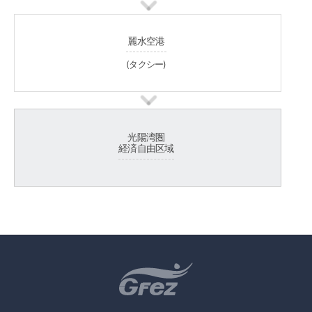
麗水空港
(タクシー)
光陽湾圏
経済自由区域