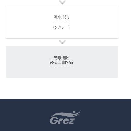
麗水空港
(タクシー)
光陽湾圏
経済自由区域