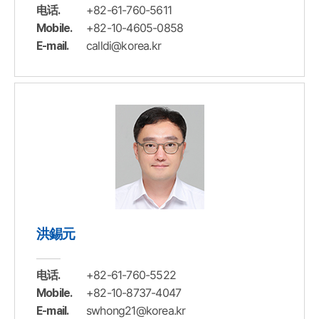
+82-61-760-5611
电话.
+82-10-4605-0858
Mobile.
calldi@korea.kr
E-mail.
洪錫元
+82-61-760-5522
电话.
+82-10-8737-4047
Mobile.
swhong21@korea.kr
E-mail.