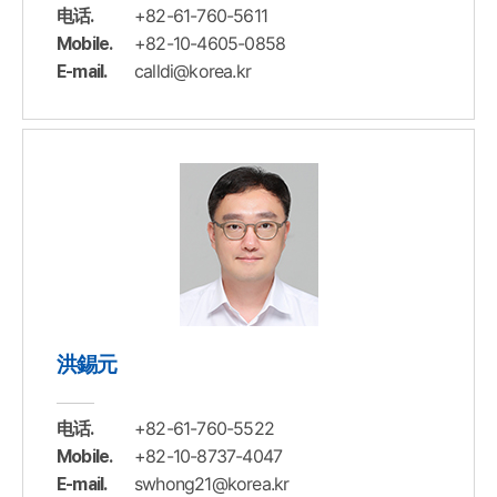
+82-61-760-5611
电话.
+82-10-4605-0858
Mobile.
calldi@korea.kr
E-mail.
洪錫元
+82-61-760-5522
电话.
+82-10-8737-4047
Mobile.
swhong21@korea.kr
E-mail.