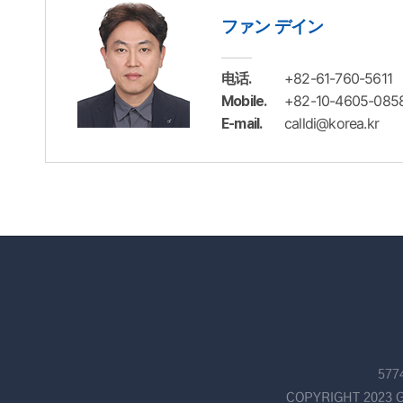
ファン デイン
+82-61-760-5611
电话.
+82-10-4605-085
Mobile.
calldi@korea.kr
E-mail.
57
COPYRIGHT 2023 