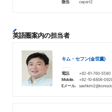
cepert2
微信.
英語圏案内の担当者
キム・セフン(金世薰)
+82-61-760-5580
電話.
+82-10-8806-092
Mobile.
saehkim2@korea.k
Eメール.