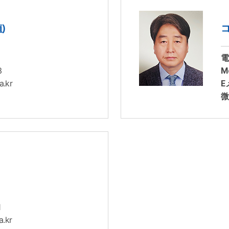
)
電
3
Mo
.kr
E
微
1
.kr