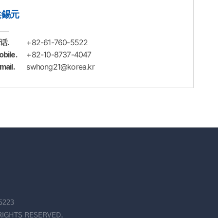
洪錫元
+82-61-760-5522
话.
+82-10-8737-4047
bile.
swhong21@korea.kr
mail.
5223
RIGHTS RESERVED.