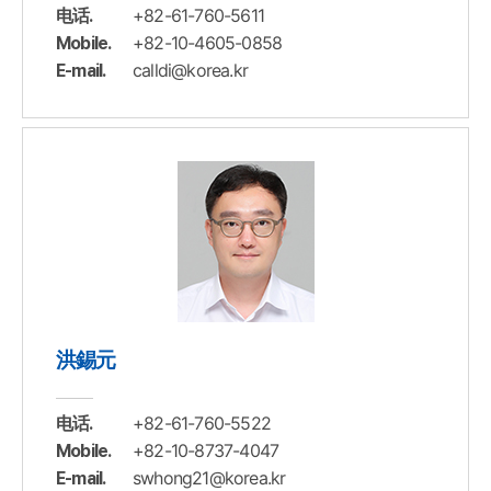
+82-61-760-5611
电话.
+82-10-4605-0858
Mobile.
calldi@korea.kr
E-mail.
洪錫元
+82-61-760-5522
电话.
+82-10-8737-4047
Mobile.
swhong21@korea.kr
E-mail.