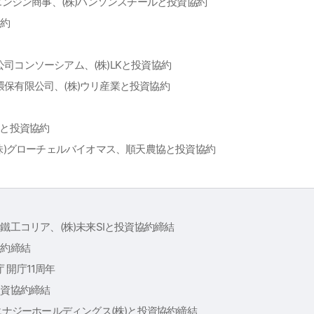
、エンジン商事、(株)ハンソンスチールと投資協約
協約
司コンソーシアム、(株)LKと投資協約
保有限公司、(株)ウリ産業と投資協約
INSと投資協約
(株)グローチェルバイオマス、順天農協と投資協約
鐵工コリア、(株)未来SIと投資協約締結
協約締結
 開庁11周年
Yと投資協約締結
1エナジーホールディングス(株)と投資協約締結