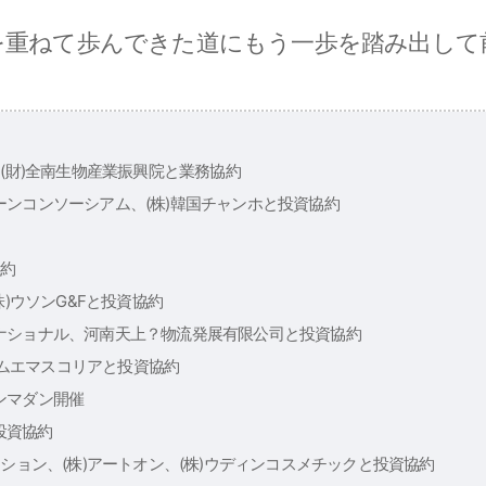
を重ねて歩んできた道にもう一歩を踏み出して
、(財)全南生物産業振興院と業務協約
ンコンソーシアム、(株)韓国チャンホと投資協約
協約
株)ウソンG&Fと投資協約
ナショナル、河南天上？物流発展有限公司と投資協約
ンタムエマスコリアと投資協約
ンマダン開催
.と投資協約
ーション、(株)アートオン、(株)ウディンコスメチックと投資協約