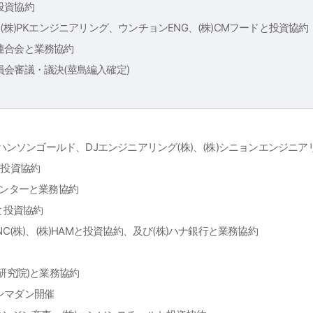
投資協約
(株)PKエンジニアリング、ウンチョンENG、(株)CMフードと投資協約
連合会と業務協約
会審議・議決(莖島編入確定)
)ハンソンゴールド、DJエンジニアリング(株)、(株)シニョンエンジニアリン
と投資協約
センターと業務協約
nalと投資協約
NC(株)、(株)HAMと投資協約、及び(株)ハナ銀行と業務協約
験研究院)と業務協約
ンマダン開催