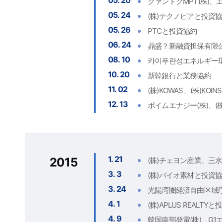
05. 20
クァンドクMPT(株)
05. 24
(株)テクノピアと投資
05. 26
PTCと投資協約
06. 24
鼎盛？新融資担保有限公
08. 10
카이푸란성エネルギー環
10. 20
新韓銀行と業務協約
11. 02
(株)KOWAS、(株)KO
12. 13
ポイムエナジー(株)、
1. 21
2015
(株)チェヨン産業、三水
3. 3
(株)バイオ素材と投資
3. 24
光陽湾圏経済自由区域庁
4. 1
(株)APLUS REALT
4. 9
韓国南部発電(株)、G