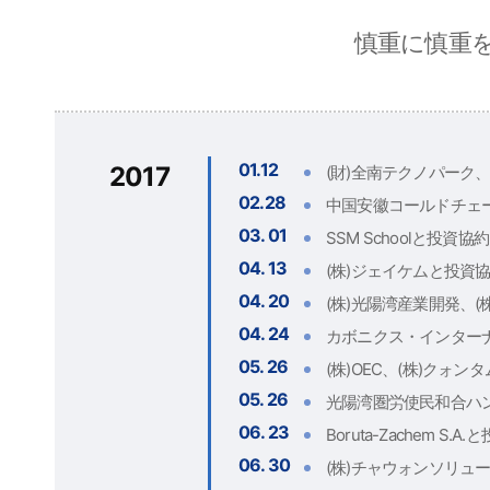
慎重に慎重
01.12
2017
(財)全南テクノパーク
02.28
中国安徽コールドチェー
03. 01
SSM Schoolと投資協約
04. 13
(株)ジェイケムと投資
04. 20
(株)光陽湾産業開発、(
04. 24
カボニクス・インター
05. 26
(株)OEC、(株)クォ
05. 26
光陽湾圏労使民和合ハ
06. 23
Boruta-Zachem S.A
06. 30
(株)チャウォンソリュ