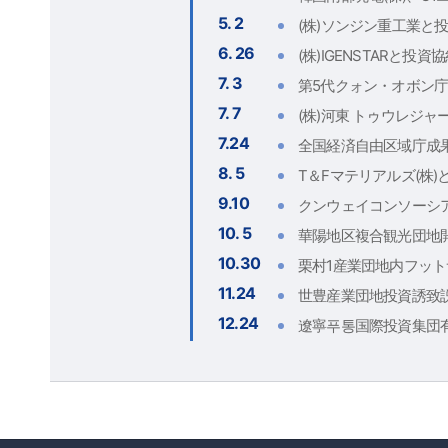
5. 2
(株)ソンジン重工業と
6. 26
(株)IGENSTARと投資
7. 3
第5代クォン・オボン
7. 7
(株)河東 トゥウレジャ
7.24
全国経済自由区域庁成
8. 5
T＆Fマテリアルズ(株
9.10
クンウェイコンソーシ
10. 5
華陽地区複合観光団地
10.30
栗村1産業団地内フッ
11.24
世豊産業団地投資誘致説明
12.24
遼寧푸통国際投資集団