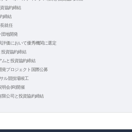
投資協約締結
協約締結
庁長就任
ー団地開発
果評価において優秀機関に選定
)と投資協約締結
アムと投資協約締結
開発プロジェクト国際公募
トサル競技場竣工
会(IR)開催
有限公司と投資協約締結