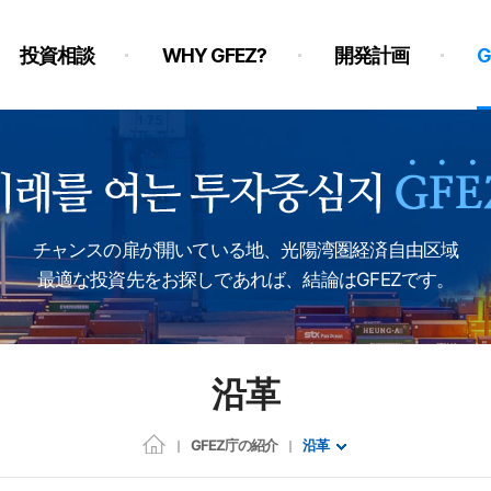
投資相談
WHY GFEZ?
開発計画
チャンスの扉が開いている地、光陽湾圏経済自由区域
最適な投資先をお探しであれば、結論はGFEZです。
沿革
GFEZ庁の紹介
沿革