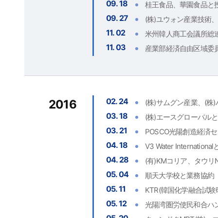
09. 18
桂王食品、華園食品と
09. 27
(株)ユウォン産業技術、
11. 02
米州韓人商工会議所総
11. 03
産業部経済自由区域委員
02. 24
2016
(株)サムグン産業、(株
03. 18
(株)エースグローバル
03. 21
POSCO光陽創造経済
04. 18
V3 Water Internatio
04. 28
(有)KMコリア、タウリ
05. 04
順天大学校と業務協約
05. 11
KTR(韓国化学融合試
05. 12
光陽湾圏労使民和合ハ