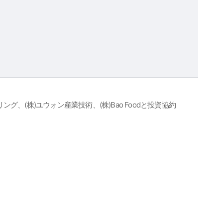
グ、(株)ユウォン産業技術、(株)Bao Foodと投資協約