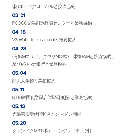
(株)エースグローバルと投資協約
03. 21
POSCO光陽創造経済センターと業務協約
04. 18
V3 Water Internationalと投資協約
04. 28
(有)KMコリア、タウリNC(株)、(株)HAMと投資協約、
及び(株)ハナ銀行と業務協約
05. 04
順天大学校と業務協約
05. 11
KTR(韓国化学融合試験研究院)と業務協約
05. 12
光陽湾圏労使民和合ハンマダン開催
05. 20
クァンドクMPT(株)、エンジン商事、(株)