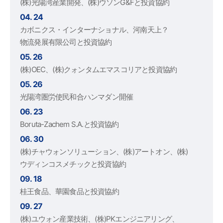
(株)光陽湾産業開発、(株)ウソンG&Fと投資協約
04. 24
カボニクス・インターナショナル、河南天上？
物流発展有限公司と投資協約
05. 26
(株)OEC、(株)クォンタムエマスコリアと投資協約
05. 26
光陽湾圏労使民和合ハンマダン開催
06. 23
Boruta-Zachem S.A.と投資協約
06. 30
(株)チャウォンソリューション、(株)アートオン、(株)
ウディンコスメチックと投資協約
09. 18
桂王食品、華園食品と投資協約
09. 27
(株)ユウォン産業技術、(株)PKエンジニアリング、