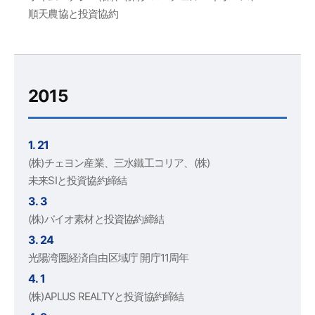
順天農協と投資協約
2015
1. 21
(株)チェヨン産業、三水鐵工コリア、(株)
未来SIと投資協約締結
3. 3
(株)バイオ素材と投資協約締結
3. 24
光陽湾圏経済自由区域庁 開庁11周年
4. 1
(株)APLUS REALTYと投資協約締結