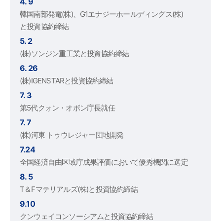
4. 9
韓国南部発電(株)、G1エナジーホールディングス(株)
と投資協約締結
5. 2
(株)ソンジン重工業と投資協約締結
6. 26
(株)IGENSTARと投資協約締結
7. 3
第5代クォン・オボン庁長就任
7. 7
(株)河東 トゥウレジャー団地開発
7.24
全国経済自由区域庁成果評価において優秀機関に選定
8. 5
T＆Fマテリアルズ(株)と投資協約締結
9.10
クンウェイコンソーシアムと投資協約締結