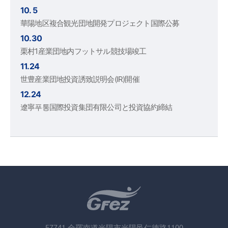
10. 5
華陽地区複合観光団地開発プロジェクト国際公募
10.30
栗村1産業団地内フットサル競技場竣工
11.24
世豊産業団地投資誘致説明会(IR)開催
12.24
遼寧푸통国際投資集団有限公司と投資協約締結
57741 全羅南道光陽市光陽邑仁徳路1100